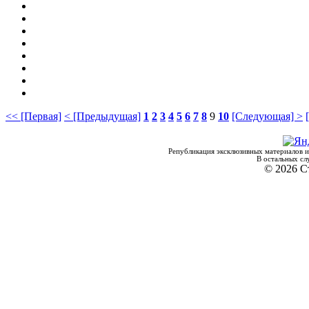
<< [Первая]
< [Предыдущая]
1
2
3
4
5
6
7
8
9
10
[Следующая] >
Републикация эксклюзивных материалов и
В остальных сл
© 2026 С